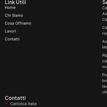
Link Utili
Se
Home
Ce
As
Chi Siamo
Ca
Cosa Offriamo
Ca
Lavori
ri
Contatti
As
Ma
Ri
ca
mu
Pu
bo
la
ch
Contatti
Cattolica Italia