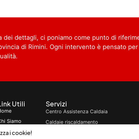
a dei dettagli, ci poniamo come punto di riferim
rovincia di Rimini. Ogni intervento è pensato per
alità.
Link Utili
Servizi
Home
Centro Assistenza Caldaia
Chi Siamo
Caldaie riscaldamento
Cosa Offriamo
zza i cookie!
Assistenza e Manutenzione