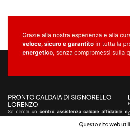
Grazie alla nostra esperienza e alla cur
veloce, sicuro e garantito
in tutta la p
energetico
, senza compromessi sulla qu
PRONTO CALDAIA DI SIGNORELLO
LORENZO
Se cerchi un
centro assistenza caldaie affidabile e
professionale
nella provincia di Rimini,
Pronto
Questo sito web utili
Caldaia di Signorello Lorenzo
è il partner ideale per